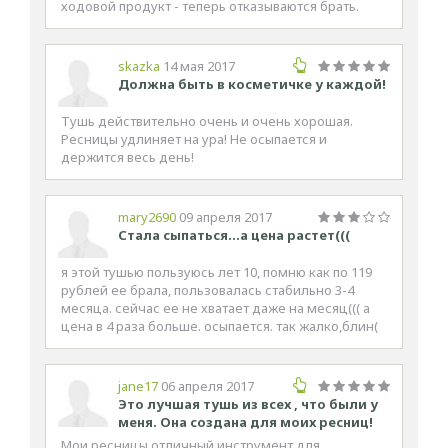
ходовой продукт - теперь отказываются брать.
skazka
14 мая 2017
Должна быть в косметичке у каждой!
Тушь действительно очень и очень хорошая.
Ресницы удлиняет на ура! Не осыпается и
держится весь день!
mary2690
09 апреля 2017
Стала сыпаться...а цена растет(((
я этой тушью пользуюсь лет 10, помню как по 119
рублей ее брала, пользовалась стабильно 3-4
месяца. сейчас ее не хватает даже на месяц((( а
цена в 4 раза больше. осыпается. так жалко,блин(
jane17
06 апреля 2017
Это лучшая тушь из всех , что были у
меня. Она создана для моих ресниц!
Мои ресницы отличный инструмент для