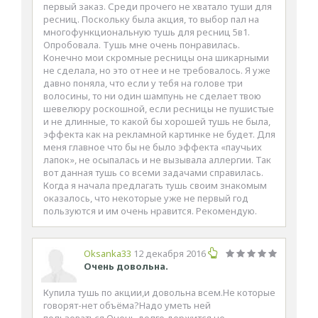
первый заказ. Среди прочего не хватало туши для
ресниц. Поскольку была акция, то выбор пал на
многофункциональную тушь для ресниц 5в1.
Опробовала. Тушь мне очень понравилась.
Конечно мои скромные ресницы она шикарными
не сделала, но это от нее и не требовалось. Я уже
давно поняла, что если у тебя на голове три
волосины, то ни один шампунь не сделает твою
шевелюру роскошной, если ресницы не пушистые
и не длинные, то какой бы хорошей тушь не была,
эффекта как на рекламной картинке не будет. Для
меня главное что бы не было эффекта «паучьих
лапок», не осыпалась и не вызывала аллергии. Так
вот данная тушь со всеми задачами справилась.
Когда я начала предлагать тушь своим знакомым
оказалось, что некоторые уже не первый год
пользуются и им очень нравится. Рекомендую.
Oksanka33
12 декабря 2016
Очень довольна.
Купила тушь по акции,и довольна всем.Не которые
говорят-нет объёма?Надо уметь ней
пользоваться.Очень долго держится,не