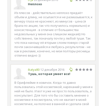
Неплохо
Из плюсов - действительно неплохо придаёт
объём и длину, не осыпается и не размазывается, к
вечеру глаза не краснеют, из минусов - цена (я
брала по акции, так что получилось нормально) и
консистенция - в отличие от большинства
недовольных у меня она слишком жидкая)) Но
собственно, так поначалу почти у любой туши. Так
что пока наношу её вторым слоем поверх старой
почти закончившейся и любуюсь результатом - не
как в рекламе, конечно, но мои полторы ресницы
отлично видно :))
ikatya80
12 декабря 2016
Тушь, которая умеет все!
В Орифлейме я новичок. Когда-то давно
пользовалась этой косметикой, нареканий у меня к
ней не было. И вот я уже не просто пользователь, а
консультант. Для того что бы составить мнение о
косметике я посмотрела, что не хватает в моей
косметичке, на полочке в ванной и сделала свой