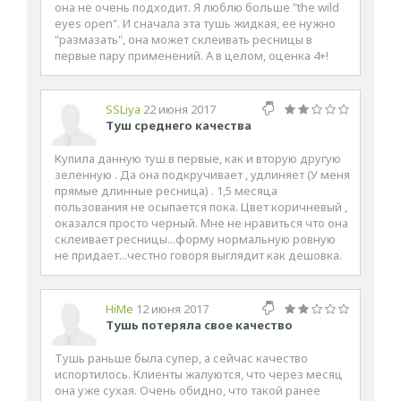
она не очень подходит. Я люблю больше "the wild
eyes open". И сначала эта тушь жидкая, ее нужно
"размазать", она может склеивать ресницы в
первые пару применений. А в целом, оценка 4+!
SSLiya
22 июня 2017
Туш среднего качества
Купила данную туш в первые, как и вторую другую
зеленную . Да она подкручивает , удлиняет (У меня
прямые длинные ресница) . 1,5 месяца
пользования не осыпается пока. Цвет коричневый ,
оказался просто черный. Мне не нравиться что она
склеивает ресницы...форму нормальную ровную
не придает...честно говоря выглядит как дешовка.
HiMe
12 июня 2017
Тушь потеряла свое качество
Тушь раньше была супер, а сейчас качество
испортилось. Клиенты жалуются, что через месяц
она уже сухая. Очень обидно, что такой ранее