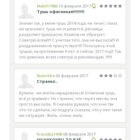
Malich1986
10 февраля 2017
Тушь офигенная!!!!!!!!!
Значит так, у меня тушь 2014 года: не течет, глаза
не краснеют, тушь не осыпается, ресницы
разделяет прекрасно. Комков не образует.
Советую всем!!!! С учетом того, она не высохла!!! И
раздражения не присутствует!!! Пользуюсь этой
тушью, на протяжении 9 лет. А сейчас 2017 год!! Так
что девочки, всем советую и рекомендую. !!!!!!!
Nutochka
09 февраля 2017
Странно..
Купила - не могла нарадоваться! Отличная тушь,
всё устраивает. Но странно, что через месяц она
просто высохла.. Я сначала думала, что я не так
что-то сделала, но подруга сказала, что у нее такая
же ситуация.. Жаль, очень жаль.
Krasotka1998
08 февраля 2017
НУ НАКОНЕЦ-ТО Я ЕЁ