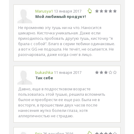
Marusya1
13 января 2017
Мой любимый продукт!
Не променяю эту тушь ни на что. Наносится
шикарно. Кисточка уникальная. Даже если
приходилось пробовать другую тушь, кисточку "я
брала с собой". Благо в серии тюбики одинаковые.
а вот к GG не подошла. Не течёт, не осыпается. Не
разочаровала, даже когда снег в лицо.
bukashka
11 января 2017
Так себе
Давно, еще в подростковом возрасте
пользовалась этой тушью, решила вспомнить
былое и преобрести ее еще раз. Была не в
восторге, в прошествии двух часов после
нанесения жутко болели глаза, хотя
аллергичностью не страдаю.
Erja
26 декабря 2016