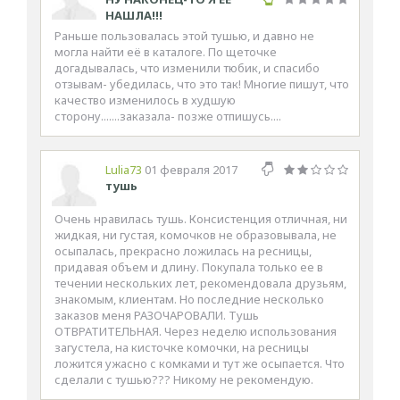
НАШЛА!!!
Раньше пользовалась этой тушью, и давно не
могла найти её в каталоге. По щеточке
догадывалась, что изменили тюбик, и спасибо
отзывам- убедилась, что это так! Многие пишут, что
качество изменилось в худшую
сторону.......заказала- позже отпишусь....
Lulia73
01 февраля 2017
тушь
Очень нравилась тушь. Консистенция отличная, ни
жидкая, ни густая, комочков не образовывала, не
осыпалась, прекрасно ложилась на ресницы,
придавая объем и длину. Покупала только ее в
течении нескольких лет, рекомендовала друзьям,
знакомым, клиентам. Но последние несколько
заказов меня РАЗОЧАРОВАЛИ. Тушь
ОТВРАТИТЕЛЬНАЯ. Через неделю использования
загустела, на кисточке комочки, на ресницы
ложится ужасно с комками и тут же осыпается. Что
сделали с тушью??? Никому не рекомендую.