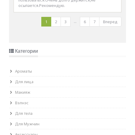
осыпается.Рекомендую.
...
1
2
3
6
7
Вперед
Категории
Ароматы
Для лица
Макияж
Вэлнэс
Для тела
Для Мужчин
Аксессуары