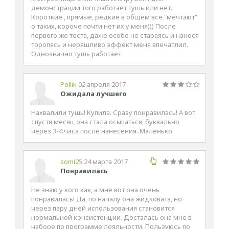
демонстрации того работает тушь или нет.
Короткие , прямые, редкие в общем все "мечтают"
о таких, короче почти нет их у меня))) После
первого же теста, даже особо не стараясь и нанося
торопясь и неряшливо эффект меня впечатлил.
Однозначно тушь работает.
Pollik
02 апреля 2017
Ожидала лучшего
Нахвалили тушь! Купила. Сразу понравилась! А вот
спустя месяц она стала осыпаться, буквально
через 3-4 часа после нанесения. Маленько
somi25
24 марта 2017
Понравилась
Не знаю у кого как, а мне вот она очень
понравилась! Да, по началу она жидковата, но
через пару дней использования становится
нормальной консистенции. Досталась она мне в
наборе по программе лояльности. Пользуюсь по