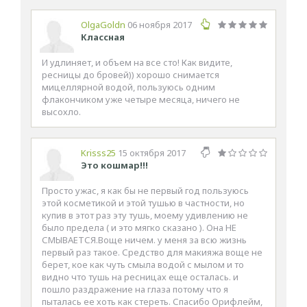
OlgaGoldn
06 ноября 2017
Классная
И удлиняет, и объем на все сто! Как видите,
ресницы до бровей)) хорошо снимается
мицеллярной водой, пользуюсь одним
флакончиком уже четыре месяца, ничего не
высохло.
Krisss25
15 октября 2017
Это кошмар!!!
Просто ужас, я как бы не первый год пользуюсь
этой косметикой и этой тушью в частности, но
купив в этот раз эту тушь, моему удивлению не
было предела ( и это мягко сказано ). Она НЕ
СМЫВАЕТСЯ.Воще ничем. у меня за всю жизнь
первый раз такое. Средство для макияжа воще не
берет, кое как чуть смыла водой с мылом и то
видно что тушь на ресницах еще осталась. и
пошло раздражение на глаза потому что я
пыталась ее хоть как стереть. Спасибо Орифлейм,