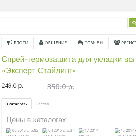
БЛОГИ
ОБЩЕНИЕ
ОТЗЫВЫ
РЕГИС
Cпрей-термозащита для укладки во
«Эксперт-Стайлинг»
249.0 р.
350.0 р.
В каталогах
Состав
Цены в каталогах
06 2015 стр.82
04 2015 стр.34
17 2014
15 2014 
Цена 299.0р.
Цена 279.0р.
стр.152
Цена 249.0