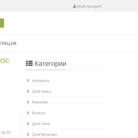
Мой Аккаунт
ТРАЦИЯ
лос
Категории
Ароматы
Для лица
Макияж
Вэлнэс
Для тела
стр.35
Для Мужчин
р.