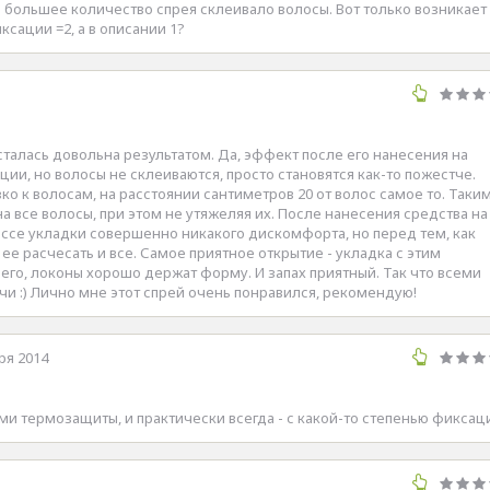
а большее количество спрея склеивало волосы. Вот только возникает
ксации =2, а в описании 1?
сталась довольна результатом. Да, эффект после его нанесения на
ции, но волосы не склеиваются, просто становятся как-то пожестче.
о к волосам, на расстоянии сантиметров 20 от волос самое то. Таки
 все волосы, при этом не утяжеляя их. После нанесения средства на
цессе укладки совершенно никакого дискомфорта, но перед тем, как
 ее расчесать и все. Самое приятное открытие - укладка с этим
го, локоны хорошо держат форму. И запах приятный. Так что всеми
и :) Лично мне этот спрей очень понравился, рекомендую!
ря 2014
 термозащиты, и практически всегда - с какой-то степенью фиксац