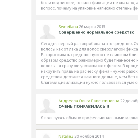
были подлиннее, то силы фиксации не хватало, 
вопрос, почему на упаковке написано степень фи
Sweetlana
26 марта 2015
Совершенно нормальное средство
Сегодня первый раз опробовала это средство. О
волосы как от лака для волос сверхлегкой фикса
Распрыскивать средство нужно не слишком близк
образом средство равномерно будет нанесено на
волосы - я сразу же уложила их с феном. В про
накрутить прядь на расческу фена - нужно разок
средством держится намного дольше, чем без не
благами цивилизации нужно пользоваться умеюч
Андреева Ольга Валентиновна
22 декаб
ОЧЕНЬ ПОНРАВИЛАСЬ!!!
Я пользуюсь обычно профессиональными марками
NatalieZ
30 ноября 2014