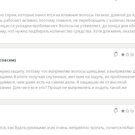
о спреи, которые наносятся на влажные волосы. На мои, длиной до п
ль работает активно, поэтому главное, не переборщить с количеством
процессе укладки проблем нет. Волосы не утяжеляет, до конца дня о
ому, что нужно подбирать количество средства. Хотя для меня, оказа
совсем)
ю термозащиту, потому что выпрямляю волосы щипцами, а выпрямляю 
ящими. В итоге получаю спутанные, жесткие на ощупь, их проблемати
щимися, чем даже есть на самом деле. Я защищаю их от высокой
ании. Для чего все это? Проще не выпрямлять и ходить такой же
ся, как будто,грязными, и их очень неприятно трогать, хочется побыс