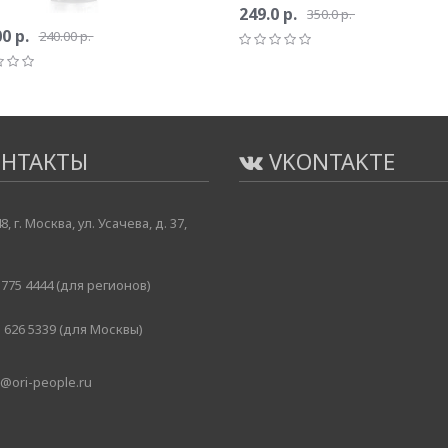
249.0 р.
350.0 р.
0 р.
240.00 р.
НТАКТЫ
VKONTAKTE
8, г. Москва, ул. Усачева, д. 37,
775 4444 (для регионов)
 626 5339 (для Москвы)
@ori-people.ru