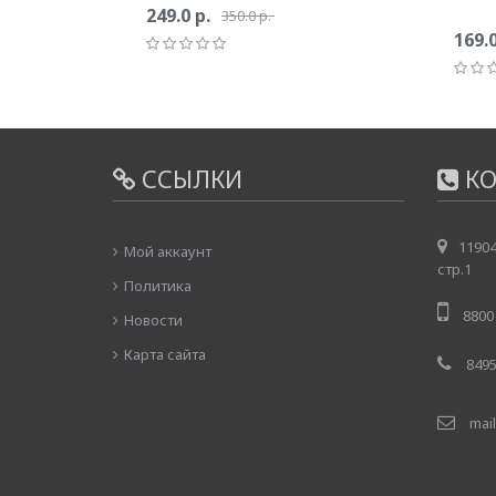
249.0 р.
350.0 р.
169.0
ССЫЛКИ
КО
11904
Мой аккаунт
стр.1
Политика
8800 
Новости
Карта сайта
8495
mail