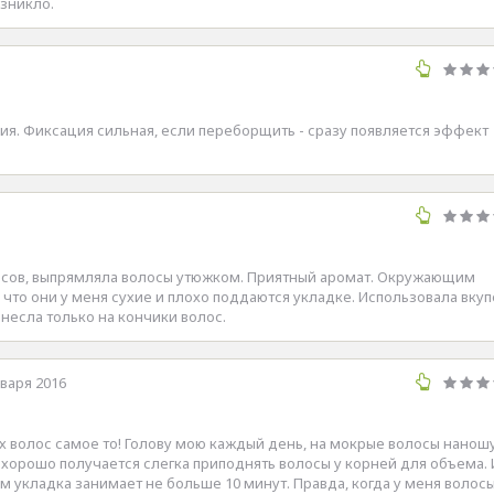
зникло.
я. Фиксация сильная, если переборщить - сразу появляется эффект
часов, выпрямляла волосы утюжком. Приятный аромат. Окружающим
 что они у меня сухие и плохо поддаются укладке. Использовала вкуп
несла только на кончики волос.
нваря 2016
 волос самое то! Голову мою каждый день, на мокрые волосы наношу
 хорошо получается слегка приподнять волосы у корней для объема. 
м укладка занимает не больше 10 минут. Правда, когда у меня волос