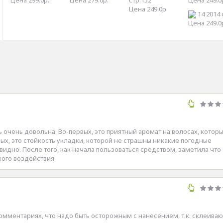
Цена 249.0р.
14 2014 
Цена 249.0
ь очень довольна. Во-первых, это приятный аромат на волосах, котор
рых, это стойкость укладки, которой не страшны никакие погодные
 видно. После того, как начала пользоваться средством, заметила что
ого воздействия.
омментариях, что надо быть осторожным с нанесением, т.к. склеиваю