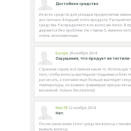
Достойное средство
Из всех средств для укладки предпочитаю именн
достаточно 4 порций этого продукта. Распылите
средства. Распределяется по волосам легко. В 
держится без проблем. Не ставлю 5, именно пот
очень экономичным.
Europe
26 ноября 2014
Ощущение, что продукт не тестили 
Странная серия, вся липкая какая то. Использу
того, чтобы волосы выглядели гладкими и блест
расчесать, а кончики еще больше выглядят секу
температуры, но взамен травмирую при расчесыв
мочалкой, только бесплатно))
Mari78
12 ноября 2014
Нет.
После нанесения этого средства волосы становят
вымыть волосы.