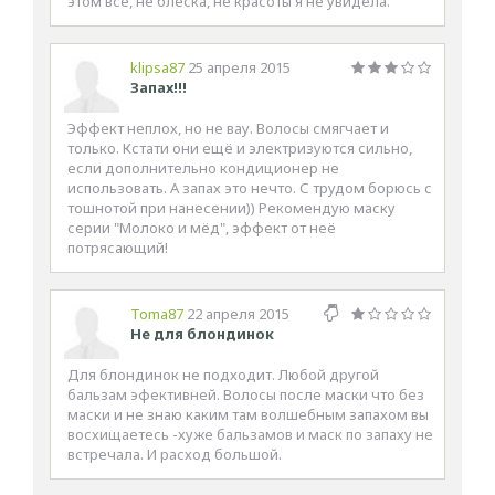
этом все, не блеска, не красоты я не увидела.
klipsa87
25 апреля 2015
Запах!!!
Эффект неплох, но не вау. Волосы смягчает и
только. Кстати они ещё и электризуются сильно,
если дополнительно кондиционер не
использовать. А запах это нечто. С трудом борюсь с
тошнотой при нанесении)) Рекомендую маску
серии "Молоко и мёд", эффект от неё
потрясающий!
Toma87
22 апреля 2015
Не для блондинок
Для блондинок не подходит. Любой другой
бальзам эфективней. Волосы после маски что без
маски и не знаю каким там волшебным запахом вы
восхищаетесь -хуже бальзамов и маск по запаху не
встречала. И расход большой.