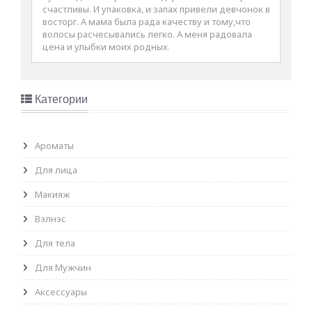
счастливы. И упаковка, и запах привели девчонок в
восторг. А мама была рада качеству и тому,что
волосы расчесывались легко. А меня радовала
цена и улыбки моих родных.
Категории
Ароматы
Для лица
Макияж
Вэлнэс
Для тела
Для Мужчин
Аксессуары