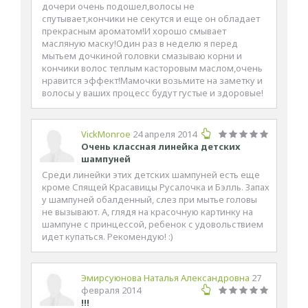
дочери очень подошел,волосы не
спутывает,кончики не секутся и еще он обладает
прекрасным ароматом!И хорошо смывает
масляную маску!Один раз в неделю я перед
мытьем дочкиной головки смазываю корни и
кончики волос теплым касторовым маслом,очень
нравится эффект!Мамочки возьмите на заметку и
волосы у ваших процесс будут густые и здоровые!
VickMonroe
24 апреля 2014
Очень классная линейка детских
шампуней
Среди линейки этих детских шампуней есть еще
кроме Спящей Красавицы Русалочка и Бэлль. Запах
у шампуней обалденный, слез при мытье головы
не вызывают. А, глядя на красочную картинку на
шампуне с принцессой, ребенок с удовольствием
идет купаться. Рекомендую! :)
Эмирсуюнова Наталья Александровна
27
февраля 2014
!!!