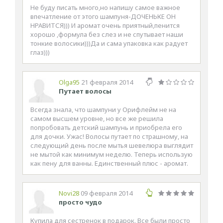
Не буду писать много,но напишу самое важное
впечатление от этого шампуня-ДОЧЕНЬКЕ ОН
НРАВИТСЯ))) И аромат очень приятный,пенится
хорошо ,формула без слез и не спутывает наши
тонкие волосики)))Да и сама упаковка как радует
глаз)))
Olga95
21 февраля 2014
Путает волосы
Всегда знала, что шампуни у Орифлейм не на
самом высшем уровне, но все же решила
попробовать детский шампунь и приобрела его
для дочки. Ужас! Волосы путает по страшному, на
следующий день после мытья шевелюра выглядит
не мытой как минимум неделю. Теперь использую
как пену для ванны. Единственный плюс - аромат.
Novi28
09 февраля 2014
просто чудо
Купила для сестренок в подарок. Все были просто