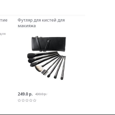
тие
Футляр для кистей для
макияжа
249.0 р.
430.0 р.