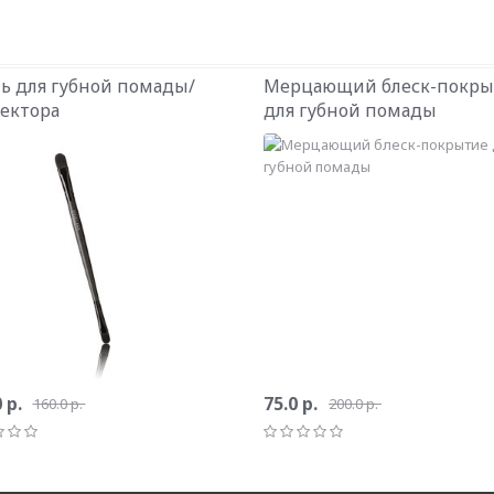
ь для губной помады/
Мерцающий блеск-покры
ектора
для губной помады
 р.
75.0 р.
160.0 р.
200.0 р.