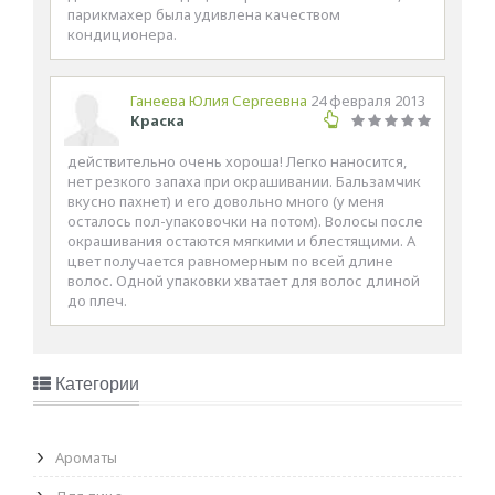
парикмахер была удивлена качеством
кондиционера.
Ганеева Юлия Сергеевна
24 февраля 2013
Краска
действительно очень хороша! Легко наносится,
нет резкого запаха при окрашивании. Бальзамчик
вкусно пахнет) и его довольно много (у меня
осталось пол-упаковочки на потом). Волосы после
окрашивания остаются мягкими и блестящими. А
цвет получается равномерным по всей длине
волос. Одной упаковки хватает для волос длиной
до плеч.
Категории
Ароматы