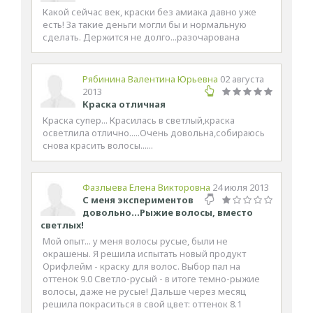
Какой сейчас век, краски без амиака давно уже
есть! За такие деньги могли бы и нормальную
сделать. Держится не долго...разочарована
Рябинина Валентина Юрьевна
02 августа
2013
Краска отличная
Краска супер... Красилась в светлый,краска
осветлила отлично.....Очень довольна,собираюсь
снова красить волосы......
Фазлыева Елена Викторовна
24 июля 2013
С меня экспериментов
довольно...Рыжие волосы, вместо
светлых!
Мой опыт... у меня волосы русые, были не
окрашены. Я решила испытать новый продукт
Орифлейм - краску для волос. Выбор пал на
оттенок 9.0 Светло-русый - в итоге темно-рыжие
волосы, даже не русые! Дальше через месяц
решила покраситься в свой цвет: оттенок 8.1