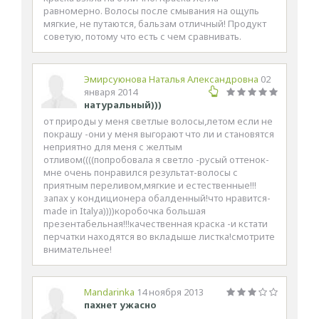
равномерно. Волосы после смывания на ощупь
мягкие, не путаются, бальзам отличный! Продукт
советую, потому что есть с чем сравнивать.
Эмирсуюнова Наталья Александровна
02
января 2014
натуральный)))
от природы у меня светлые волосы,летом если не
покрашу -они у меня выгорают что ли и становятся
неприятно для меня с желтым
отливом((((попробовала я светло -русый оттенок-
мне очень понравился результат-волосы с
приятным переливом,мягкие и естественные!!!
запах у кондиционера обалденный!что нравится-
made in Italya))))коробочка большая
презентабельная!!!качественная краска -и кстати
перчатки находятся во вкладыше листка!смотрите
внимательнее!
Mandarinka
14 ноября 2013
пахнет ужасно