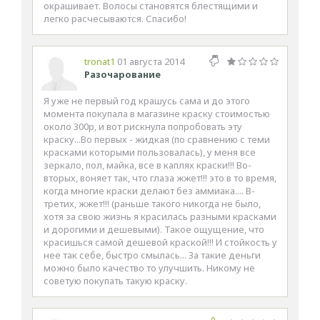
окрашивает. Волосы становятся блестящими и
легко расчесываются. Спасибо!
tronat1
01 августа 2014
Разочарование
Я уже не первый год крашусь сама и до этого
момента покупала в магазине краску стоимостью
около 300р, и вот рискнула попробовать эту
краску...Во первых - жидкая (по сравнению с теми
красками которыми пользовалась), у меня все
зеркало, пол, майка, все в каплях краски!!! Во-
вторых, воняет так, что глаза жжет!!! это в то время,
когда многие краски делают без аммиака.... В-
третих, жжет!!! (раньше такого никогда не было,
хотя за свою жизнь я красилась разными красками
и дорогими и дешевыми). Такое ощущение, что
красишься самой дешевой краской!!! И стойкость у
нее так себе, быстро смылась... За такие деньги
можно было качество то улучшить. Никому не
советую покупать такую краску.