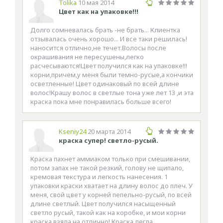
Tolika
10 мая 2014
Цвет как на упаковке!!!
Долго сомневалась брать -не брать... Клиентка
отзывалась очень хорошо... И все таки решилась!
наносится отлично,не течет.Волосы после
окрашивания не пересушены,легко
расчесываются!Цвет получился как на упаковке!!!
корни,причем,у меня были темно-русые,а кончики
осветленные! Цвет одинаковый по всей длине
волос!Крашу волос в светлые тона уже лет 13 ,и эта
краска пока мне понравилась больше всего!
Kseniy24
20 марта 2014
краска супер! светло-русый.
Краска пахнет аммиаком только при смешивании,
потом запах не такой резкий, голову не щипало,
кремовая текстура и легкость нанесения. 1
упаковки краски хватает на длину волос до плеч. У
меня, свой цвет у корней пепельно-русый, по всей
длине светлый. Цвет получился насыщенный
светло русый, такой как на коробке, и мои корни
краска взяла на отлично! Краска легла