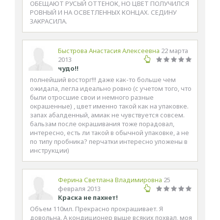
ОБЕЩАЮТ РУСЫЙ ОТТЕНОК, НО ЦВЕТ ПОЛУЧИЛСЯ
РОВНЫЙ И НА ОСВЕТЛЕННЫХ КОНЦАХ. СЕДИНУ
ЗАКРАСИЛА.
Быстрова Анастасия Алексеевна
22 марта
2013
чудо!!
полнейший восторг!!! даже как-то больше чем
ожидала, легла идеально ровно (с учетом того, что
были отросшие свои и немного разные
окрашенные) , цвет именно такой как на упаковке.
запах абалденный, амиак не чувствуется совсем.
бальзам после окрашивания тоже порадовал,
интересно, есть ли такой в обычной упаковке, а не
по типу пробника? перчатки интересно уложены в
инструкции)
Ферина Светлана Владимировна
25
февраля 2013
Краска не пахнет!
Объем 110мл. Прекрасно прокрашивает. Я
довольна. А кондиционер выше всяких похвал, моя