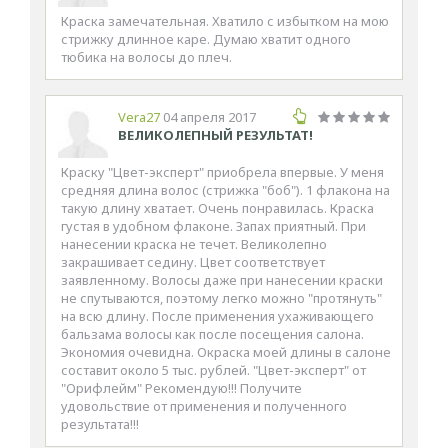
Краска замечательная. Хватило с избытком на мою
стрижку длинное каре. Думаю хватит одного
тюбика на волосы до плеч.
Vera27
04 апреля 2017
ВЕЛИКОЛЕПНЫЙ РЕЗУЛЬТАТ!
Краску "Цвет-эксперт" приобрела впервые. У меня
средняя длина волос (стрижка "боб"). 1 флакона на
такую длину хватает. Очень понравилась. Краска
густая в удобном флаконе. Запах приятный. При
нанесении краска не течет. Великолепно
закрашивает седину. Цвет соответствует
заявленному. Волосы даже при нанесении краски
не спутываются, поэтому легко можно "протянуть"
на всю длину. После применения ухаживающего
бальзама волосы как после посещения салона.
Экономия очевидна. Окраска моей длины в салоне
составит около 5 тыс. рублей. "Цвет-эксперт" от
"Орифлейм" Рекомендую!!! Получите
удовольствие от применения и полученного
результата!!!