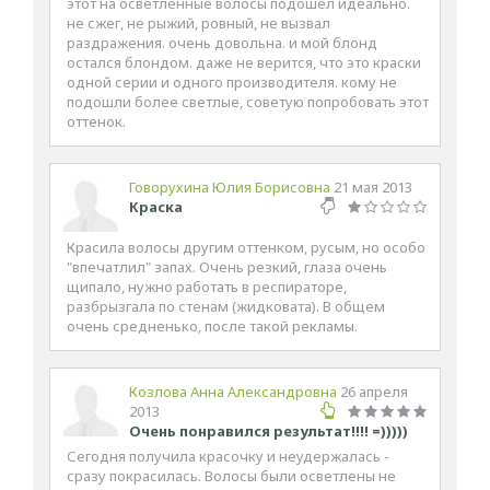
этот на осветленные волосы подошел идеально.
не сжег, не рыжий, ровный, не вызвал
раздражения. очень довольна. и мой блонд
остался блондом. даже не верится, что это краски
одной серии и одного производителя. кому не
подошли более светлые, советую попробовать этот
оттенок.
Говорухина Юлия Борисовна
21 мая 2013
Краска
Красила волосы другим оттенком, русым, но особо
"впечатлил" запах. Очень резкий, глаза очень
щипало, нужно работать в респираторе,
разбрызгала по стенам (жидковата). В общем
очень средненько, после такой рекламы.
Козлова Анна Александровна
26 апреля
2013
Очень понравился результат!!!! =)))))
Сегодня получила красочку и неудержалась -
сразу покрасилась. Волосы были осветлены не