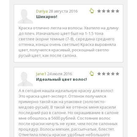
Dariya
28 августа 2016
Шикарно!
Краска отлично легла на волосы. Хватило на длину
до плеч. Изначально цвет был на 1-1.5 тона
светлее (корни темные (7-8), середина среднего
оттенка, концы очень светлые) Краска выровняла
цвет, получился красивый, роскошный светло
русый цвет, как после салона.
Jane1
24 июля 2016
Идеальный цвет волос!
А я сегодня нашла идеальную краску для волос!
Это краска цвет-эксперт. Оттенок получился
примерно такой как на упаковке (золотисто-
медово-русый). В такой же оттенок меня красили
последний раз в салоне. Но окрашивание в салоне
мне обошлось в 5600 рублей. Состояние волос
после краски ничуть не хуже, чем после салонных
процедур. Волосы мягкие, рассыпчатые, блестят.
Отметила плюсы краски: удобные небольшого