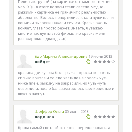
Пепельно-русый (на картинке он намного темнее,
чем 9.0) - в итоге волосы стали светло-медно-
рыжими - картинка не граничит с реальностью
абсолютно. Волосы попортились, стали пушиться и
кончики высохли, начали сечься. Краска очень
воняет, глаза просто режет. Знаете, я уважаю
многие продукты этой фирмы, но краска меня
разочаровала дважды...((
Едо Марина Александровна
19 июня 2013
пойдет
красила дочку. она была рыжая. краска не очень
сильно воняла и ее еле хватило на волосы чуть
ниже плеч. рыжину не закрасили, но чуть-чуть
осветлили. после бальзама волосы шелковистые и
вкусно пахнут.
Шеффер Ольга
05 июня 2013
подошла
брала самый светлый оттенок - переплевалась. а