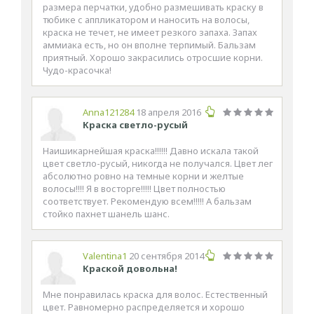
размера перчатки, удобно размешивать краску в
тюбике с аппликатором и наносить на волосы,
краска не течет, не имеет резкого запаха. Запах
аммиака есть, но он вполне терпимый. Бальзам
приятный. Хорошо закрасились отросшие корни.
Чудо-красочка!
Anna121284
18 апреля 2016
Краска светло-русый
Наишикарнейшая краска!!!!!! Давно искала такой
цвет светло-русый, никогда не получался. Цвет лег
абсолютно ровно на темные корни и желтые
волосы!!!! Я в восторге!!!!! Цвет полностью
соответствует. Рекомендую всем!!!!! А бальзам
стойко пахнет шанель шанс.
Valentina1
20 сентября 2014
Краской довольна!
Мне понравилась краска для волос. Естественный
цвет. Равномерно распределяется и хорошо