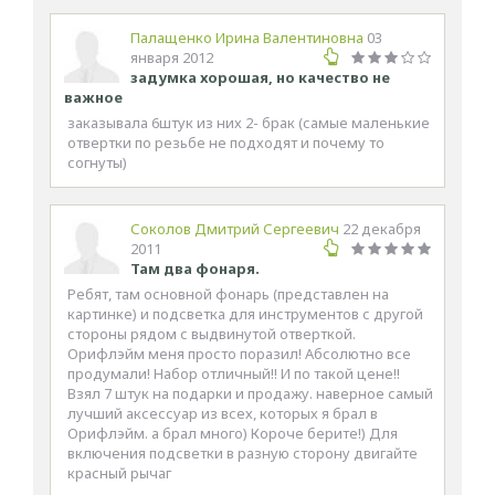
Палащенко Ирина Валентиновна
03
января 2012
задумка хорошая, но качество не
важное
заказывала 6штук из них 2- брак (самые маленькие
отвертки по резьбе не подходят и почему то
согнуты)
Соколов Дмитрий Сергеевич
22 декабря
2011
Там два фонаря.
Ребят, там основной фонарь (представлен на
картинке) и подсветка для инструментов с другой
стороны рядом с выдвинутой отверткой.
Орифлэйм меня просто поразил! Абсолютно все
продумали! Набор отличный!! И по такой цене!!
Взял 7 штук на подарки и продажу. наверное самый
лучший аксессуар из всех, которых я брал в
Орифлэйм. а брал много) Короче берите!) Для
включения подсветки в разную сторону двигайте
красный рычаг