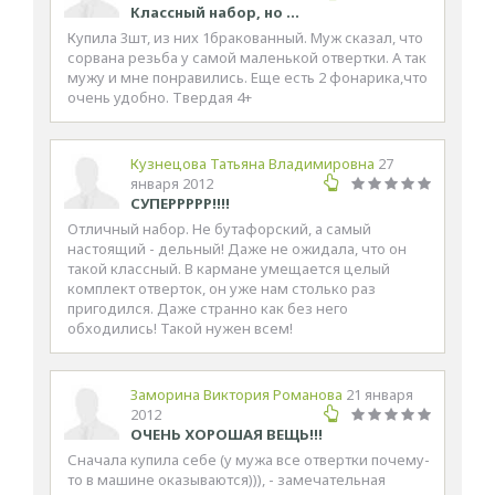
Классный набор, но ...
Купила 3шт, из них 1бракованный. Муж сказал, что
сорвана резьба у самой маленькой отвертки. А так
мужу и мне понравились. Еще есть 2 фонарика,что
очень удобно. Твердая 4+
Кузнецова Татьяна Владимировна
27
января 2012
СУПЕРРРРР!!!!
Отличный набор. Не бутафорский, а самый
настоящий - дельный! Даже не ожидала, что он
такой классный. В кармане умещается целый
комплект отверток, он уже нам столько раз
пригодился. Даже странно как без него
обходились! Такой нужен всем!
Заморина Виктория Романова
21 января
2012
ОЧЕНЬ ХОРОШАЯ ВЕЩЬ!!!
Сначала купила себе (у мужа все отвертки почему-
то в машине оказываются))), - замечательная