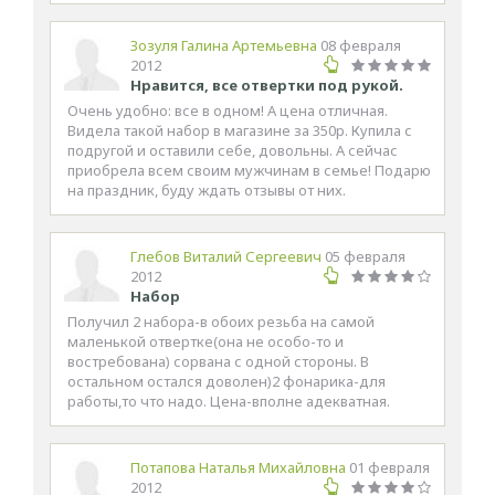
Зозуля Галина Артемьевна
08 февраля
2012
Нравится, все отвертки под рукой.
Очень удобно: все в одном! А цена отличная.
Видела такой набор в магазине за 350р. Купила с
подругой и оставили себе, довольны. А сейчас
приобрела всем своим мужчинам в семье! Подарю
на праздник, буду ждать отзывы от них.
Глебов Виталий Сергеевич
05 февраля
2012
Набор
Получил 2 набора-в обоих резьба на самой
маленькой отвертке(она не особо-то и
востребована) сорвана с одной стороны. В
остальном остался доволен)2 фонарика-для
работы,то что надо. Цена-вполне адекватная.
Пoтапoва Наталья Михайловна
01 февраля
2012