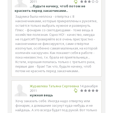
2011
...будьте начеку, чтоб потом не
краснеть перед заказчиками..
Задумка была неплоха - отвёртка с 8
наконечниками, которые прикреплены к рукоятке,
остаётся только выбрать нужное и развернуть.
Плюс - фонарик со светодиодами - тоже вещь в
хозяйстве полезная. Одно НО! - качество, никуда
не годится!!! Проверяйте всё очень пристрастно -
наконечники не фиксируются, сами отвёртки
изогнутые, особенно самая маленькая, на которой
колпачёк наскручен. Как покажет себя в работе -
пока неизвестно, т.к. брала её приятельнице...
Кстати, хорошая попалась только с третьего раза,
первые две - брак! Так что, будьте начеку, чтоб
потом не краснеть перед заказчиками..
Журавлева Татьяна Сергеевна
14 декабря
2011
нужная вещь
Хочу заказать себе. Иногда надо отвертку или
фонарик, а домашние засунут куда-нибудь и не
найдешь. А это всегда будет под рукой. Вот только