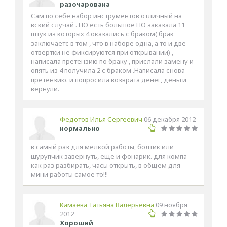
разочарована
Сам по себе набор инструментов отличный на
вский случай . НО есть большое НО заказала 11
штук из которых 4 оказались с браком( брак
заключаетс в том , что в наборе одна, а то и две
отвертки не фиксируются при открывании) ,
написала претензию по браку , прислали замену и
опять из 4 получила 2 с браком .Написала снова
претензию. и попросила возврата денег, деньги
вернули.
Федотов Илья Сергеевич
06 декабря 2012
нормально
в самый раз для мелкой работы, болтик или
шурупчик завернуть, еще и фонарик. для компа
как раз разбирать, часы открыть, в общем для
мини работы самое то!!!
Камаева Татьяна Валерьевна
09 ноября
2012
Хороший