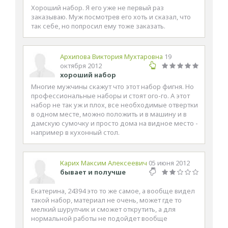
Хороший набор. Я его уже не первый раз
заказываю. Муж посмотрев его хоть и сказал, что
так себе, но попросил ему тоже заказать.
Архипова Виктория Мухтаровна
19
октября 2012
хороший набор
Многие мужчины скажут что этот набор фигня. Но
профессиональные наборы и стоят ого-го. А этот
набор не так уж и плох, все необходимые отвертки
в одном месте, можно положить и в машину и в
дамскую сумочку и просто дома на видное место -
например в кухонный стол.
Карих Максим Алексеевич
05 июня 2012
бывает и получше
Екатерина, 24394 это то же самое, а вообще видел
такой набор, материал не очень, может где то
мелкий шурупчик и сможет открутить, а для
нормальной работы не подойдет вообще