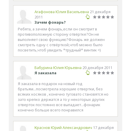
Агафонова Юлия Васильевна
21 декабря
2011
Зачем фонарь?
Ребята, а зачем фонарь,если он смотрит в
противоположную сторону отвёртке?Он не
выполняет свою функцию?Фонарь же должен
смотреть одну с отвёрткой,чтоб можно было
посветить,чтоб увидить *трудный* винтик =)
Бабурина Юлия Юрьевна
20 декабря 2011
Я заказала
Я заказала в подарок на новый год
братьям...посмотрела хорошие отвертки, без
всяких косяков , конечно туговато становятся но
зато крепко держатся а то у некоторых других
отверток постоянно все выпадает...фонарик
конечно больше всего понравился
Краснов Юрий Александрович
17 декабря