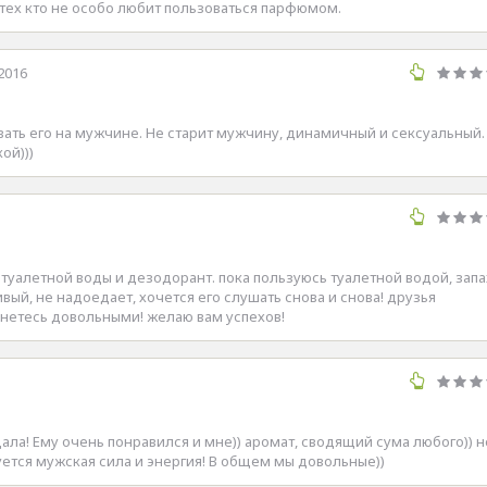
з тех кто не особо любит пользоваться парфюмом.
2016
ать его на мужчине. Не старит мужчину, динамичный и сексуальный.
ой)))
туалетной воды и дезодорант. пока пользуюсь туалетной водой, запа
вый, не надоедает, хочется его слушать снова и снова! друзья
анетесь довольными! желаю вам успехов!
дала! Ему очень понравился и мне)) аромат, сводящий сума любого)) н
уется мужская сила и энергия! В общем мы довольные))