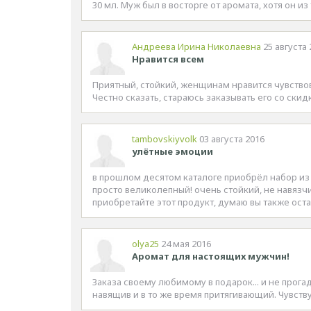
30 мл. Муж был в восторге от аромата, хотя он и
Андреева Ирина Николаевна
25 августа 
Нравится всем
Приятный, стойкий, женщинам нравится чувствов
Честно сказать, стараюсь заказывать его со скидк
tambovskiyvolk
03 августа 2016
улётные эмоции
в прошлом десятом каталоге приобрёл набор из 
просто великолепный! очень стойкий, не навязчи
приобретайте этот продукт, думаю вы также ост
olya25
24 мая 2016
Аромат для настоящих мужчин!
Заказа своему любимому в подарок... и не прога
навящив и в то же время притягивающий. Чувств