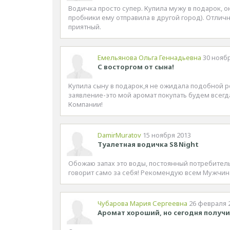
Водичка просто супер. Купила мужу в подарок, о
пробники ему отправила в другой город). Отличн
приятный.
Емельянова Ольга Геннадьевна
30 нояб
С восторгом от сына!
Купила сыну в подарок,я не ожидала подобной р
заявление-это мой аромат покупать будем всег
Компании!
DamirMuratov
15 ноября 2013
Туалетная водичка S8 Night
Обожаю запах это воды, постоянный потребитель
говорит само за себя! Рекомендую всем Мужчин
Чубарова Мария Сергеевна
26 февраля 
Аромат хороший, но сегодня получ