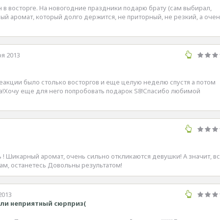
н в восторге. На новогодние праздники подарю брату (сам выбирал,
ый аромат, который долго держится, не приторный, не резкий, а оче
ря 2013
еакции было столько восторгов и еще целую неделю спустя а потом
да!Хочу еще для него попробовать подарок S8!Спасибо любимой
 ! Шикарный аромат, очень сильно откликаются девушки! А значит, в
ам, останетесь Довольны результатом!
2013
или неприятный сюрприз(