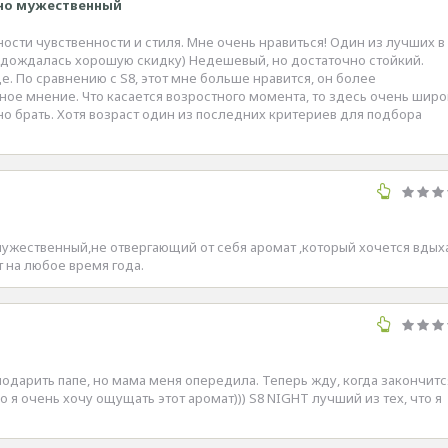
но мужественный
ти чувственности и стиля. Мне очень нравиться! Один из лучших в
 и дождалась хорошую скидку) Недешевый, но достаточно стойкий.
. По сравнению с S8, этот мне больше нравится, он более
ное мнение. Что касается возростного момента, то здесь очень шир
жно брать. Хотя возраст один из последних критериев для подбора
мужественный,не отвергающий от себя аромат ,который хочется вдых
т на любое время года.
одарить папе, но мама меня опередила. Теперь жду, когда закончитс
о я очень хочу ощущать этот аромат))) S8 NIGHT лучший из тех, что я