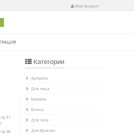
Мой Аккаунт
ТРАЦИЯ
Категории
Ароматы
Для лица
Макияж
Вэлнэс
стр.37
Для тела
р.
Для Мужчин
стр.96