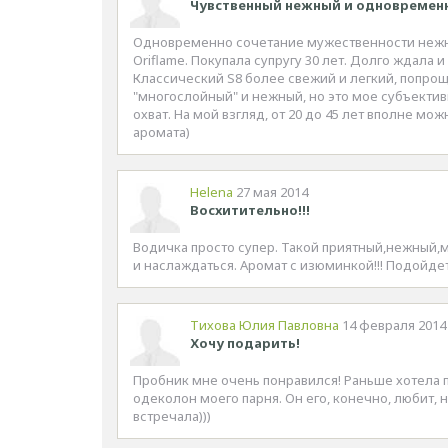
Чувственный нежный и одновремен
Одновременно сочетание мужественности нежнос
Oriflame. Покупала супругу 30 лет. Долго ждала
Классический S8 более свежий и легкий, попроще
"многослойный" и нежный, но это мое субъектив
охват. На мой взгляд, от 20 до 45 лет вполне мо
аромата)
Helena
27 мая 2014
Восхитительно!!!
Водичка просто супер. Такой приятный,нежный,
и наслаждаться. Аромат с изюминкой!!! Подойде
Тихова Юлия Павловна
14 февраля 2014
Хочу подарить!
Пробник мне очень понравился! Раньше хотела п
одеколон моего парня. Он его, конечно, любит, н
встречала)))