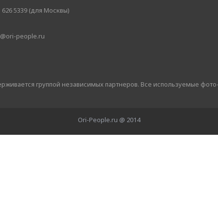
 626 5339 (для Москвы)
@ori-people.ru
держивается группой независимых партнеров. Все используемые фото
Ori-People.ru @ 2014