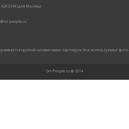
 626 5339 (для Москвы)
@ori-people.ru
держивается группой независимых партнеров. Все используемые фото
Ori-People.ru @ 2014