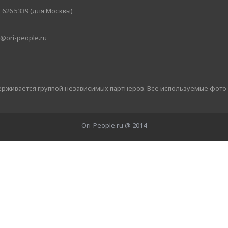
 626 5339 (для Москвы)
@ori-people.ru
держивается группой независимых партнеров. Все используемые фото
Ori-People.ru @ 2014