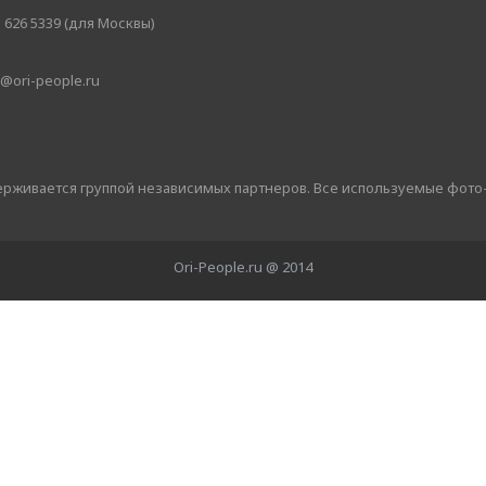
 626 5339 (для Москвы)
@ori-people.ru
держивается группой независимых партнеров. Все используемые фото
Ori-People.ru @ 2014